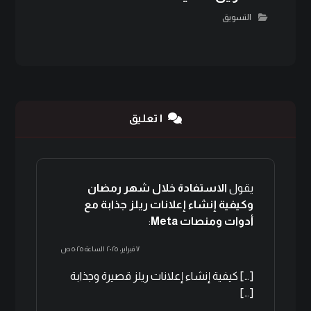
التسويق
١ تعليق
يقول
الاستفادة خلال شهر رمضان
وكيفية إنشاء إعلانات ريلز جذابة مع
أدوات ومنصات Meta
:
٧ فبراير، ٢٠٢٥ الساعة ٥:٢٥ ص
[…] كيفية إنشاء إعلانات ريلز قصيرة وجذابة
[…]