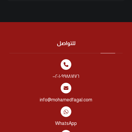
للتواصل
٠٠٢٠١٠٩٩٨٨٧١٧٦
info@mohamedfagal.com
WhatsApp