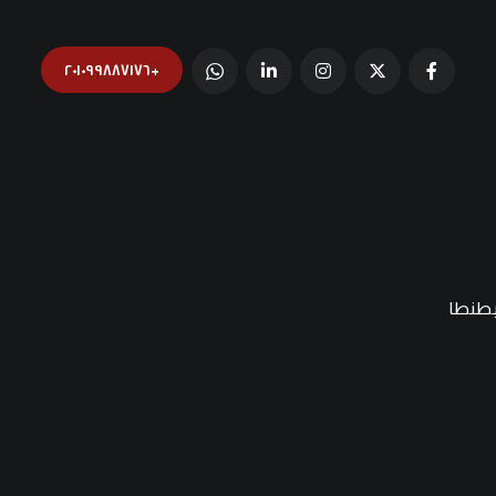
+٢٠١٠٩٩٨٨٧١٧٦